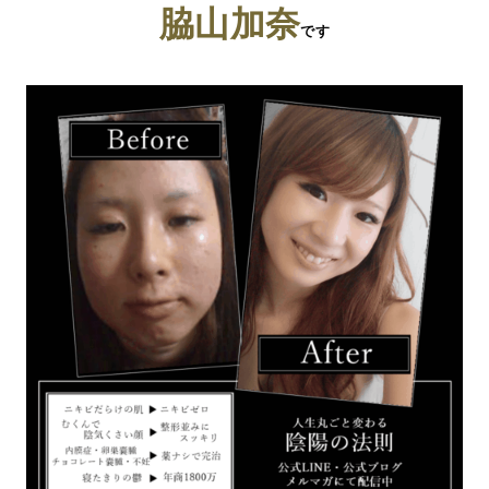
脇山加奈
です