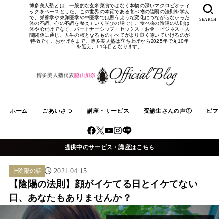
博多美人塾とは、一般的な玄米菜食ではなく本物の深いマクロビオティ
ックをベースとした、この世界の本質である食べ物の陰陽の法則を学ん
で、栄養学や東洋医学や中医学では思うような変化につながらなかった
SEARCH
体の不調、心の不調を整えていく学びの場です。食べ物の陰陽の法則は
体や心だけでなく、パートナーシップ・セックス・お金・ビジネス・人
間関係に通じ、人生の核となるものすべてがより良く導いていけるのが
特徴です。おかげさまで、博多美人塾は立ち上げから2025年で丸10年
を迎え、11年目となります。
ホーム
ごあいさつ
講座・サービス
受講生さんの声①
ビフ
提供中のサービス・講座はこちら
┣陰陽の話
2021.04.15
【陰陽の法則】顔がイケてる日とイケてない
日、あなたもありませんか？