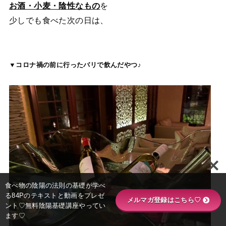
お酒・小麦・陰性なもの
を
少しでも食べた次の日は、
▼コロナ禍の前に行ったバリで飲んだやつ♪
食べ物の陰陽の法則の基礎が学べ
る84Pのテキストと動画をプレゼ
メルマガ登録はこちら♡
ント♡無料陰陽基礎講座やってい
ます♡