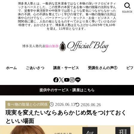
博多美人塾とは、一般的な玄米菜食ではなく本物の深いマクロビオティ
ックをベースとした、この世界の本質である食べ物の陰陽の法則を学ん
で、栄養学や東洋医学や中医学では思うような変化につながらなかった
SEARCH
体の不調、心の不調を整えていく学びの場です。食べ物の陰陽の法則は
体や心だけでなく、パートナーシップ・セックス・お金・ビジネス・人
間関係に通じ、人生の核となるものすべてがより良く導いていけるのが
特徴です。おかげさまで、博多美人塾は立ち上げから2025年で丸10年
を迎え、11年目となります。
ホーム
ごあいさつ
講座・サービス
受講生さんの声①
ビフ
提供中のサービス・講座はこちら
食べ物の陰陽と心の関係
2026.06.13
2026.06.26
現実を変えたいならあらかじめ気をつけておく
といい場面