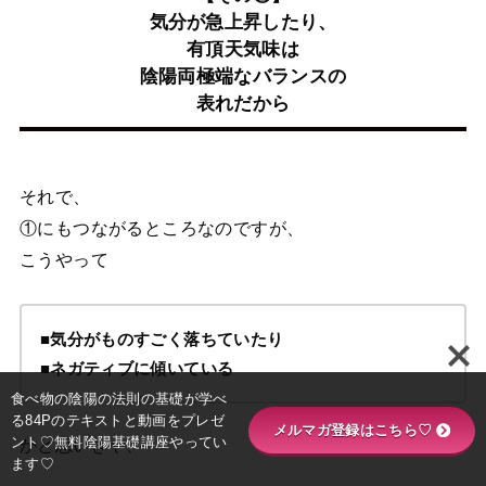
気分が急上昇したり、
有頂天気味は
陰陽両極端なバランスの
表れだから
それで、
①にもつながるところなのですが、
こうやって
■気分がものすごく落ちていたり
■ネガティブに傾いている
食べ物の陰陽の法則の基礎が学べ
る84Pのテキストと動画をプレゼ
メルマガ登録はこちら♡
ント♡無料陰陽基礎講座やってい
かと思いきや、
ます♡