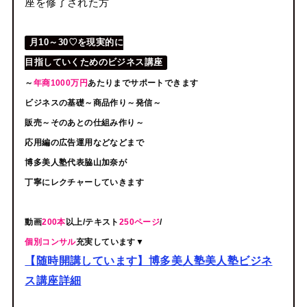
座を修了された方
月10～30♡を現実的に
目指していくためのビジネス講座
～
年商1000万円
あたりまでサポートできます
ビジネスの基礎～商品作り～発信～
販売～そのあとの仕組み作り～
応用編の広告運用などなどまで
博多美人塾代表脇山加奈が
丁寧にレクチャーしていきます
動画
200本
以上/テキスト
250ページ
/
個別コンサル
充実しています▼
【随時開講しています】博多美人塾美人塾ビジネ
ス講座詳細