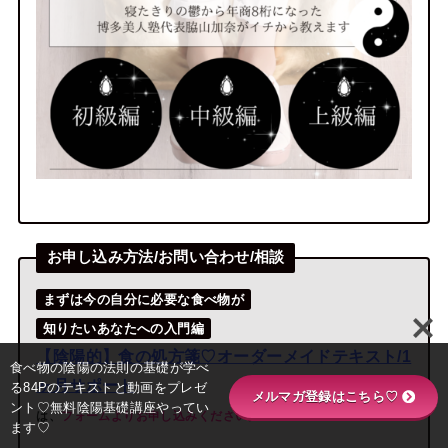
お申し込み方法/お問い合わせ/相談
まずは今の自分に必要な食べ物が
知りたいあなたへの入門編
【陰陽的】食の処方箋♡オーダーメイドテキスト/
1
食べ物の陰陽の法則の基礎が学べ
ヶ月サポート
る84Pのテキストと動画をプレゼ
メルマガ登録はこちら♡
ント♡無料陰陽基礎講座やってい
は、
フォームよりお申し込みください
。
ます♡