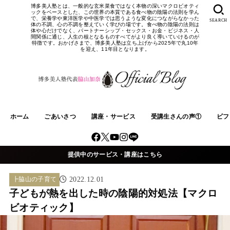
博多美人塾とは、一般的な玄米菜食ではなく本物の深いマクロビオティ
ックをベースとした、この世界の本質である食べ物の陰陽の法則を学ん
で、栄養学や東洋医学や中医学では思うような変化につながらなかった
SEARCH
体の不調、心の不調を整えていく学びの場です。食べ物の陰陽の法則は
体や心だけでなく、パートナーシップ・セックス・お金・ビジネス・人
間関係に通じ、人生の核となるものすべてがより良く導いていけるのが
特徴です。おかげさまで、博多美人塾は立ち上げから2025年で丸10年
を迎え、11年目となります。
ホーム
ごあいさつ
講座・サービス
受講生さんの声①
ビフ
提供中のサービス・講座はこちら
┣脇山の子育て
2022.12.01
子どもが熱を出した時の陰陽的対処法【マクロ
ビオティック】