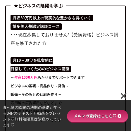
★ビジネスの陰陽を学ぶ
月収30万円以上の現実的な豊かさを得ていく
博多美人塾認定講師コース
･･･現在募集しておりません/【受講資格】ビジネス講
座を修了された方
月10～30♡を現実的に
目指していくためのビジネス講座
～
年商1000万円
あたりまでサポートできます
ビジネスの基礎～商品作り～発信～
販売～そのあとの仕組み作り～
応用編の広告運用などなどまで
食べ物の陰陽の法則の基礎が学べ
博多美人塾代表脇山加奈が
る84Pのテキストと動画をプレゼ
メルマガ登録はこちら♡
ント♡無料陰陽基礎講座やってい
丁寧にレクチャーしていきます
ます♡