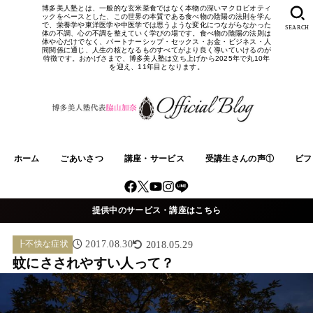
博多美人塾とは、一般的な玄米菜食ではなく本物の深いマクロビオティ
ックをベースとした、この世界の本質である食べ物の陰陽の法則を学ん
で、栄養学や東洋医学や中医学では思うような変化につながらなかった
SEARCH
体の不調、心の不調を整えていく学びの場です。食べ物の陰陽の法則は
体や心だけでなく、パートナーシップ・セックス・お金・ビジネス・人
間関係に通じ、人生の核となるものすべてがより良く導いていけるのが
特徴です。おかげさまで、博多美人塾は立ち上げから2025年で丸10年
を迎え、11年目となります。
ホーム
ごあいさつ
講座・サービス
受講生さんの声①
ビフ
提供中のサービス・講座はこちら
┠不快な症状
2017.08.30
2018.05.29
蚊にさされやすい人って？