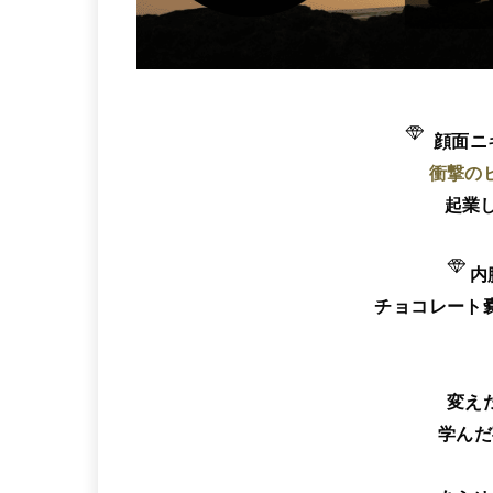
顔面ニ
衝撃の
起業し
内
チョコレート
変え
学んだ