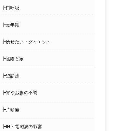
┣口呼吸
┣更年期
┣痩せたい・ダイエット
┣陰陽と家
┣望診法
┣胃やお腹の不調
┣片頭痛
┣IH・電磁波の影響