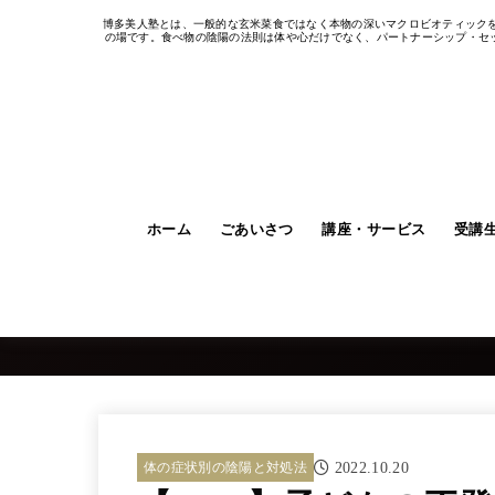
博多美人塾とは、一般的な玄米菜食ではなく本物の深いマクロビオティック
の場です。食べ物の陰陽の法則は体や心だけでなく、パートナーシップ・セッ
ホーム
ごあいさつ
講座・サービス
受講
体の症状別の陰陽と対処法
2022.10.20