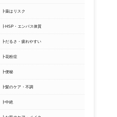
┣薬はリスク
┠HSP・エンパス体質
┣だるさ・疲れやすい
┣花粉症
┣便秘
┣髪のケア・不調
┣中絶