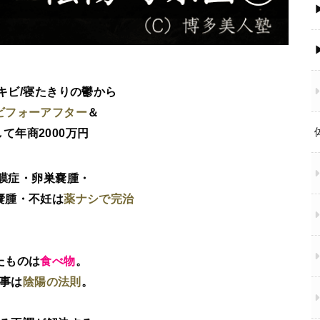
キビ/寝たきりの鬱から
ビフォーアフター
＆
て年商2000万円
膜症・卵巣嚢腫・
嚢腫・不妊は
薬ナシで完治
たものは
食べ物
。
事は
陰陽の法則
。