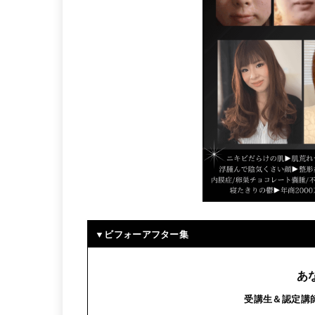
▼ビフォーアフター集
あ
受講生＆認定講