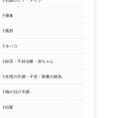
┣お肌のケア・メイク
┣過食
┣風邪
┣タバコ
┣妊活・不妊治療・赤ちゃん
┣生理の不調・子宮・卵巣の病気
┣雨の日の不調
┣白髪