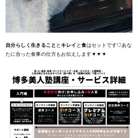
と
と
はセットです♡あな
自分らしく生きること
キレイ
食
たに合った食事の仕方もお伝えします▼▼▼