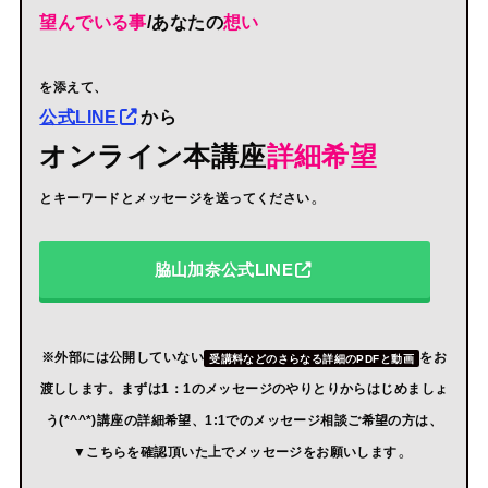
望んでいる事
/あなたの
想い
を添えて、
公式LINE
から
オンライン本講座
詳細希望
。
とキーワードとメッセージを送ってください
脇山加奈公式LINE
※外部には公開していない
をお
受講料などのさらなる詳細のPDFと動画
渡しします。まずは1：1のメッセージのやりとりからはじめましょ
う(*^^*)講座の詳細希望、1:1でのメッセージ相談ご希望の方は、
。
▼こちらを確認頂いた上でメッセージをお願いします