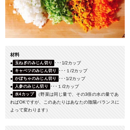
材料
●
･･･1/2カップ
玉ねぎのみじん切り
●
･･･１/2カップ
キャベツのみじん切り
●
･･･1/2カップ
かぼちゃのみじん切り
●
･･･１/2カップ
人参のみじん切り
●
（野菜は同じ量で、その3倍の水の量であ
水4カップ
ればOKですが、このあたりはあなたの陰陽バランスに
よって変わります）