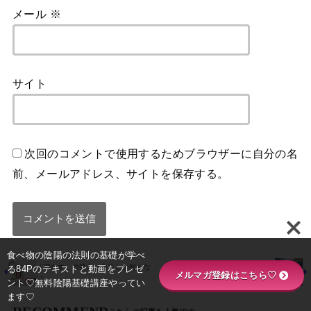
メール
※
サイト
次回のコメントで使用するためブラウザーに自分の名
前、メールアドレス、サイトを保存する。
食べ物の陰陽の法則の基礎が学べ
「満たす」の答えは自分しか知らな
る84Pのテキストと動画をプレゼ
人に深く触れて生きていきたい
メルマガ登録はこちら♡
い
ント♡無料陰陽基礎講座やってい
ます♡