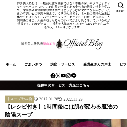
博多美人塾とは、一般的な玄米菜食ではなく本物の深いマクロビオティ
ックをベースとした、この世界の本質である食べ物の陰陽の法則を学ん
で、栄養学や東洋医学や中医学では思うような変化につながらなかった
SEARCH
体の不調、心の不調を整えていく学びの場です。食べ物の陰陽の法則は
体や心だけでなく、パートナーシップ・セックス・お金・ビジネス・人
間関係に通じ、人生の核となるものすべてがより良く導いていけるのが
特徴です。おかげさまで、博多美人塾は立ち上げから2025年で丸10年
を迎え、11年目となります。
ホーム
ごあいさつ
講座・サービス
受講生さんの声①
ビフ
提供中のサービス・講座はこちら
┣スープ/飲み物
2017.01.28
2022.11.29
【レシピ付き】1時間後には肌が変わる魔法の
陰陽スープ