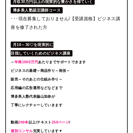
月収30万円以上の現実的な豊かさを得ていく
博多美人塾認定講師コース
･･･現在募集しておりません/【受講資格】ビジネス講
座を修了された方
月10～30♡を現実的に
目指していくためのビジネス講座
～
年商1000万円
あたりまでサポートできます
ビジネスの基礎～商品作り～発信～
販売～そのあとの仕組み作り～
応用編の広告運用などなどまで
博多美人塾代表脇山加奈が
丁寧にレクチャーしていきます
動画
200本
以上/テキスト
250ページ
/
個別コンサル
充実しています▼