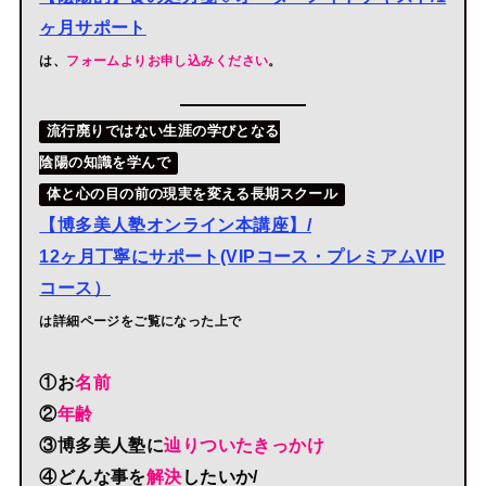
ヶ月サポート
は、
フォームよりお申し込みください
。
流行廃りではない生涯の学びとなる
陰陽の知識を学んで
体と心の目の前の現実を変える長期スクール
【博多美人塾オンライン本講座】/
12ヶ月丁寧にサポート(VIPコース・プレミアムVIP
コース）
は詳細ページをご覧になった上で
①お
名前
②
年齢
③博多美人塾に
辿りついたきっかけ
④どんな事を
解決
したいか
/